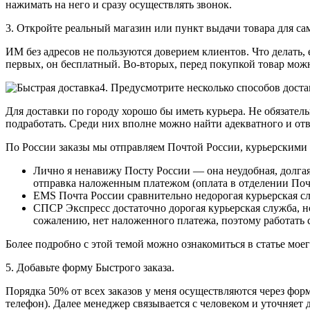
нажимать на него и сразу осуществлять звонок.
3. Откройте реальный магазин или пункт выдачи товара для са
ИМ без адресов не пользуются доверием клиентов. Что делать, 
первых, он бесплатный. Во-вторых, перед покупкой товар можно
4. Предусмотрите несколько способов дост
Для доставки по городу хорошо бы иметь курьера. Не обязатель
подработать. Среди них вполне можно найти адекватного и отв
По России заказы мы отправляем Почтой России, курьерским
Лично я ненавижу Посту России — она неудобная, долгая 
отправка наложенным платежом (оплата в отделении По
EMS Почта России сравнительно недорогая курьерская сл
СПСР Экспресс достаточно дорогая курьерская служба, но
сожалению, нет наложенного платежа, поэтому работать 
Более подробно с этой темой можно ознакомиться в статье моег
5. Добавьте форму Быстрого заказа.
Порядка 50% от всех заказов у меня осуществляются через фор
телефон). Далее менеджер связывается с человеком и уточняет