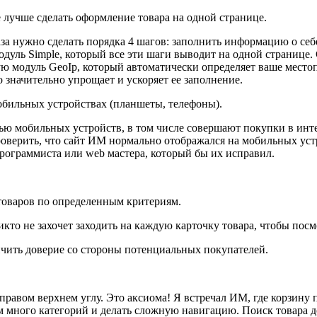
е лучше сделать оформление товара на одной странице.
за нужно сделать порядка 4 шагов: заполнить информацию о себе
уль Simple, который все эти шаги выводит на одной странице. С
ую модуль GeoIp, который автоматически определяет ваше местопо
 значительно упрощает и ускоряет ее заполнение.
мобильных устройствах (планшеты, телефоны).
ью мобильных устройств, в том числе совершают покупки в инте
оверить, что сайт ИМ нормально отображался на мобильных устр
рограммиста или web мастера, который бы их исправил.
товаров по определенным критериям.
кто не захочет заходить на каждую карточку товара, чтобы посм
чить доверие со стороны потенциальных покупателей.
правом верхнем углу. Это аксиома! Я встречал ИМ, где корзину
м много категорий и делать сложную навигацию. Поиск товара 