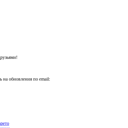
друзьями!
 на обновления по email:
арето