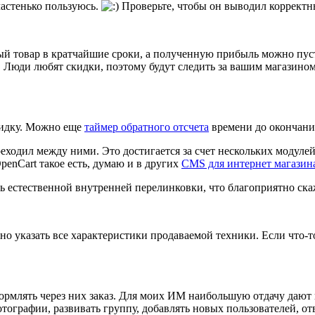
 частенько пользуюсь.
Проверьте, чтобы он выводил корректны
й товар в кратчайшие сроки, а полученную прибыль можно пусти
е. Люди любят скидки, поэтому будут следить за вашим магазином
кидку. Можно еще
таймер обратного отсчета
времени до окончани
реходил между ними. Это достигается за счет нескольких модулей
penCart такое есть, думаю и в других
CMS для интернет магазин
ь естественной внутренней перелинковки, что благоприятно ск
 указать все характеристики продаваемой техники. Если что-то н
ормлять через них заказ. Для моих ИМ наибольшую отдачу дают г
ографии, развивать группу, добавлять новых пользователей, от