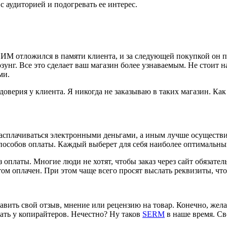
 аудиторией и подогревать ее интерес.
М отложился в памяти клиента, и за следующей покупкой он п
зунг. Все это сделает ваш магазин более узнаваемым. Не стоит 
ми.
 доверия у клиента. Я никогда не заказываю в таких магазин. Ка
расплачиваться электронными деньгами, а иным лучше осуществит
способов оплаты. Каждый выберет для себя наиболее оптимальны
 оплаты. Многие люди не хотят, чтобы заказ через сайт обязател
том оплачен. При этом чаще всего просят выслать реквизиты, чт
авить свой отзыв, мнение или рецензию на товар. Конечно, жел
ать у копирайтеров. Нечестно? Ну таков
SERM
в наше время. Св