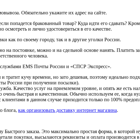
мовывоза.
Обязательно укажите их адрес на сайте.
если попадется бракованный товар? Куда идти его сдавать? Кром
 осмотреть и лично удостовериться в его качестве.
авки
как по своему городу, так и в другие уголки России.
но на постоянке, можно и на сдельной основе нанять. Платить за
етственного человека.
и службами EMS Почты России и «СПСР Экспресс».
и тратит кучу времени, но зато дешевая, поэтому идеально подх
чты России при получении посылки).
ужба. Качество услуг на приемлемом уровне, и опять же есть н
 очень быстрая и качественная. Обычно используем ее, когда ну
с клиентами в данном случае приходится только по 100% предопл
о блога,
как организовать доставку интернет магазина
.
му Быстрого заказа. Это максимально простая форма, в которой 
 детали покупки, высылаются реквизиты и оплата производится 