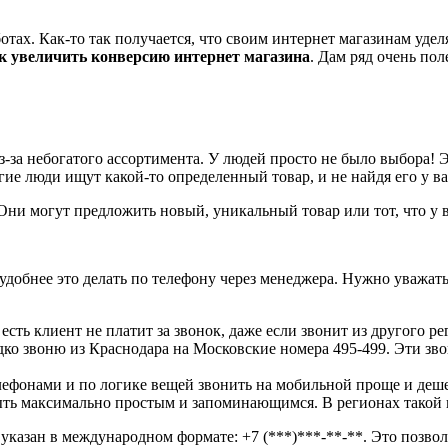
ботах. Как-то так получается, что своим интернет магазинам уде
к увеличить конверсию интернет магазина
. Дам ряд очень по
з-за небогатого ассортимента. У людей просто не было выбора!
гие люди ищут какой-то определенный товар, и не найдя его у ва
 Они могут предложить новый, уникальный товар или тот, что у в
удобнее это делать по телефону через менеджера. Нужно уважать
сть клиент не платит за звонок, даже если звонит из другого р
едко звоню из Краснодара на Московские номера 495-499. Эти зв
ефонами и по логике вещей звонить на мобильной проще и дешев
ыть максимально простым и запоминающимся. В регионах такой 
казан в международном формате: +7 (***)***-**-**. Это позвол