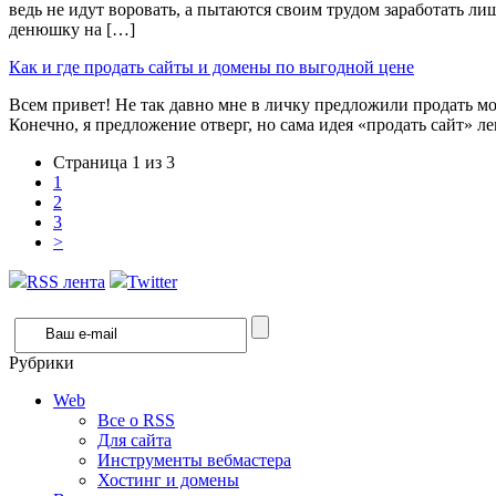
ведь не идут воровать, а пытаются своим трудом заработать ли
денюшку на […]
Как и где продать сайты и домены по выгодной цене
Всем привет! Не так давно мне в личку предложили продать мо
Конечно, я предложение отверг, но сама идея «продать сайт» лег
Страница 1 из 3
1
2
3
>
RSS лента
Twitter
Рубрики
Web
Все о RSS
Для сайта
Инструменты вебмастера
Хостинг и домены