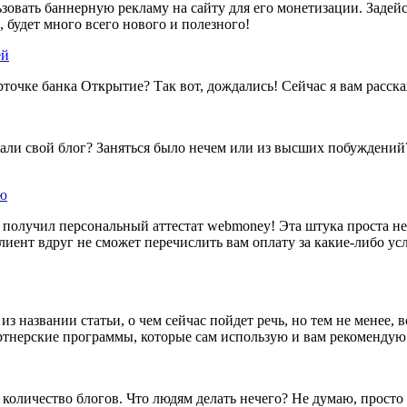
зовать баннерную рекламу на сайту для его монетизации. Задейст
будет много всего нового и полезного!
ей
арточке банка Открытие? Так вот, дождались! Сейчас я вам расск
али свой блог? Заняться было нечем или из высших побуждений? 
ю
ад получил персональный аттестат webmoney! Эта штука проста н
лиент вдруг не сможет перечислить вам оплату за какие-либо ус
з названии статьи, о чем сейчас пойдет речь, но тем не менее, 
нерские программы, которые сам использую и вам рекомендую. Н
количество блогов. Что людям делать нечего? Не думаю, просто 