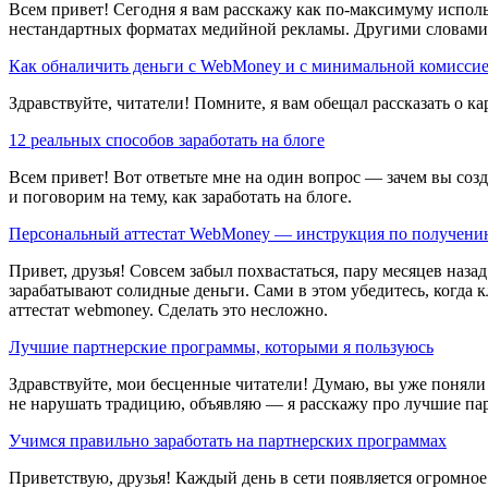
Всем привет! Сегодня я вам расскажу как по-максимуму исполь
нестандартных форматах медийной рекламы. Другими словами, 
Как обналичить деньги с WebMoney и с минимальной комисси
Здравствуйте, читатели! Помните, я вам обещал рассказать о к
12 реальных способов заработать на блоге
Всем привет! Вот ответьте мне на один вопрос — зачем вы созд
и поговорим на тему, как заработать на блоге.
Персональный аттестат WebMoney — инструкция по получени
Привет, друзья! Совсем забыл похвастаться, пару месяцев наз
зарабатывают солидные деньги. Сами в этом убедитесь, когда к
аттестат webmoney. Сделать это несложно.
Лучшие партнерские программы, которыми я пользуюсь
Здравствуйте, мои бесценные читатели! Думаю, вы уже поняли и
не нарушать традицию, объявляю — я расскажу про лучшие парт
Учимся правильно заработать на партнерских программах
Приветствую, друзья! Каждый день в сети появляется огромное 