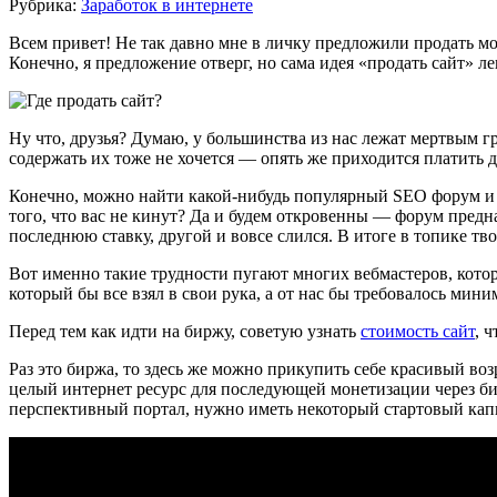
Рубрика:
Заработок в интернете
Всем привет! Не так давно мне в личку предложили продать мо
Конечно, я предложение отверг, но сама идея «продать сайт» ле
Ну что, друзья? Думаю, у большинства из нас лежат мертвым г
содержать их тоже не хочется — опять же приходится платить 
Конечно, можно найти какой-нибудь популярный SEO форум и т
того, что вас не кинут? Да и будем откровенны — форум предн
последнюю ставку, другой и вовсе слился. В итоге в топике тв
Вот именно такие трудности пугают многих вебмастеров, котор
который бы все взял в свои рука, а от нас бы требовалось ми
Перед тем как идти на биржу, советую узнать
стоимость сайт
, 
Раз это биржа, то здесь же можно прикупить себе красивый воз
целый интернет ресурс для последующей монетизации через би
перспективный портал, нужно иметь некоторый стартовый капит