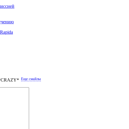
миссией
учению
 Rapida
Еще смайлы