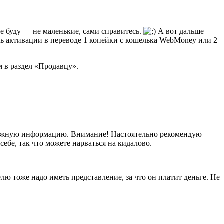
е буду — не маленькие, сами справитесь.
А вот дальше
ть активации в переводе 1 копейки с кошелька WebMoney или 2
м в раздел «Продавцу».
 нужную информацию.
Внимание!
Настоятельно рекомендую
себе, так что можете нарваться на кидалово.
елю тоже надо иметь представление, за что он платит деньге. Не