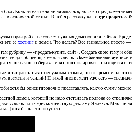
й блог. Конкретная цена не называлась, но само предложение м
гла в основу этой статьи. В ней я расскажу как и
где продать сай
рузом пара-тройка не совсем нужных доменов или сайтов. Вроде
деньги за
хостинг
и домен. Что делать? Все гениальное просто — р
ам рубрику — «продать/купить сайт». Создать свою тему и обща
азначен для общения, а не для сделок! Даже банальный аукцион
орится полная неразбериха, и все контролировать приходится в р
ые хотят расстаться с ненужным хламом, но то времени на это н
нимум времени и усилий! И такой инструмент уже есть — специа
чтобы хотя бы ориентировочно представлять, какую сумму можно 
растной домен, который не надо отстаивать полгода со страничко
ржи ссылок или через контекстную рекламу Яндекса. Многие на 
ал (хотя бы на его покупку).