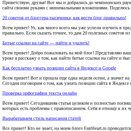
Приветствую, друзья! Вот мы и добрались до чемпионских раунд
сайта своими руками с минимальными вложениями. Поделюсь 
20 советов от блоггера-тысячника, как вести блог правильно!
Всем привет! Ух, как много всего мы уже успели изучить в пре
правильно. Если сказать точнее, то дам 20 полезных советов из
Битые ссылки на сайте — найти и удалить!
Всем привет! Добро пожаловать на мой блог! Представляю ва
уроке я расскажу о том, как найти битые ссылки на сайте и бы
Как бесплатно узнать позиции сайта в Яндексе и Google
Всем привет! Вот и прошла еще одна неделя осени, а значит на 
Сегодня поговорим о том, как узнать позиции сайта в Яндексе 
Проверка орфографии текста онлайн
Всем привет! Сегодняшняя статья целиком и полностью посвящае
которых есть проблемы с правописанием. Себя я отношу к их ч
Вырабатываем стиль написания статей
Все привет! Кто не знает, на моем блоге FairHeart.ru проводи