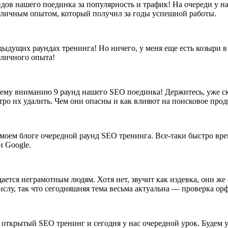
ов нашего поединка за популярность и трафик! На очереди у нас
личным опытом, который получил за годы успешной работы.
дыдущих раундах тренинга! Но ничего, у меня еще есть козыри в 
 личного опыта!
шему вниманию 9 раунд нашего SEO поединка! Держитесь, уже с
стро их удалить. Чем они опасны и как влияют на поисковое про
моем блоге очередной раунд SEO тренинга. Все-таки быстро время
и Google.
тся неграмотным людям. Хотя нет, звучит как издевка, они же е
ислу, так что сегодняшняя тема весьма актуальна — проверка ор
тся открытый SEO тренинг и сегодня у нас очередной урок. Будем