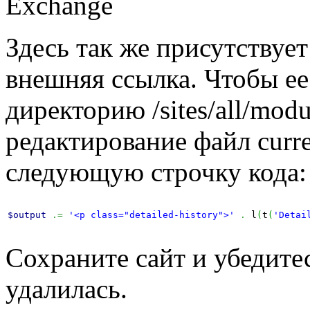
Здесь так же присутствуе
внешняя ссылка. Чтобы ее 
директорию /sites/all/modu
редактирование файл curr
следующую строчку кода:
$output
.=
'<p class="detailed-history">'
.
 l
(
t
(
'Detai
Сохраните сайт и убедите
удалилась.