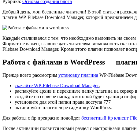
Рубрика:
Основы создания блога
Добрый день, мои бесценные читатели! В этой статье я расскаж
плагин WP-Filebase Download Manager, который предназначен д
Каждый сталкивался с тем, что необходимо выложить на своем 
Формат не важен, главное дать читателям возможность скачать
Filebase Download Manager. Кроме этого плагин позволяет восп
Работа с файлами в WordPress — плаги
Прежде всего рассмотрим
установку плагина
WP-Filebase Down
скачайте WP-Filebase Download Manager
;
распакуйте архив и перекиньте папку плагина на сервер в
создайте на сервере папку, в которой будет храница информа
установите для этой папки права доступа 777
активируйте плагин через админку WordPress.
Для работы с ftp прекрасно подойдет
бесплатный ftp клиент File
После активации появится новый раздел с настройками плагин