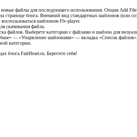
р новые файлы для последующего использования. Опция Add File
а странице блога. Внешний вид стандартных шаблонов (или соз
оспользоваться шаблоном Flv-player.
для скачивания файла.
ка файлов. Выберете категории с файлами и шаблон для визуаль
lebase» — «Упарвление шаблонами» — вкладка «Список файлов»
ной категории.
х блога FairHeart.ru. Берегите себя!