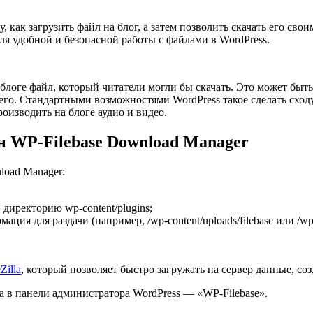
у, как загрузить файл на блог, а затем позволить скачать его 
ля удобной и безопасной работы с файлами в WordPress.
блоге файл, который читатели могли бы скачать. Это может быть
 его. Стандартными возможностями WordPress такое сделать схо
роизводить на блоге аудио и видео.
н WP-Filebase Download Manager
load Manager:
 директорию wp-content/plugins;
ция для раздачи (например, /wp-content/uploads/filebase или /wp-c
Zilla
, который позволяет быстро загружать на сервер данные, соз
а в панели администратора WordPress — «WP-Filebase».