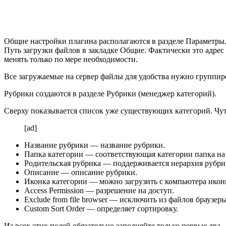
Общие настройки плагина располагаются в разделе
Параметры
Путь загрузки файлов
в закладке
Общие
. Фактически это адрес
менять только по мере необходимости.
Все загружаемые на сервер файлы для удобства нужно группиро
Рубрики создаются в разделе
Рубрики (менеджер категорий)
.
Сверху показывается список уже существующих категорий. Чут
[ad]
Название рубрики
— название рубрики.
Папка категории
— соответствующая категории папка на 
Родительская рубрика
— поддерживается иерархия рубрик
Описание
— описание рубрики.
Иконка категории
— можно загрузить с компьютера иконк
Access Permission
— разрешение на доступ.
Exclude from file browser
— исключить из файлов браузеры
Custom Sort Order
— определяет сортировку.
Из всех этих полей обязательно заполняйте только первые два.