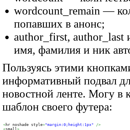
wordcount_remain — кол
попавших в анонс;
author_first, author_las
имя, фамилия и ник авт
Пользуясь этими кнопкам
информативный подвал для
новостной ленте. Могу в 
шаблон своего футера:
<
hr noshade style
=
"margin:0;height:1px"
/>
<
small
>