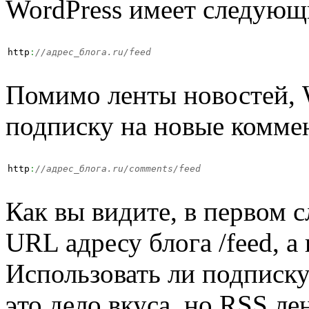
WordPress имеет следующ
http
:
//адрес_блога.ru/feed
Помимо ленты новостей, 
подписку на новые комме
http
:
//адрес_блога.ru/comments/feed
Как вы видите, в первом с
URL адресу блога
/feed
, 
Использовать ли подписк
это дело вкуса, но RSS ле