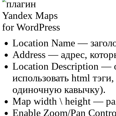
Location Name
— заголо
Address
— адрес, котор
Location Description
— о
использовать html тэги,
одиночную кавычку).
Map width \ height
— раз
Enable Zoom/Pan Contro