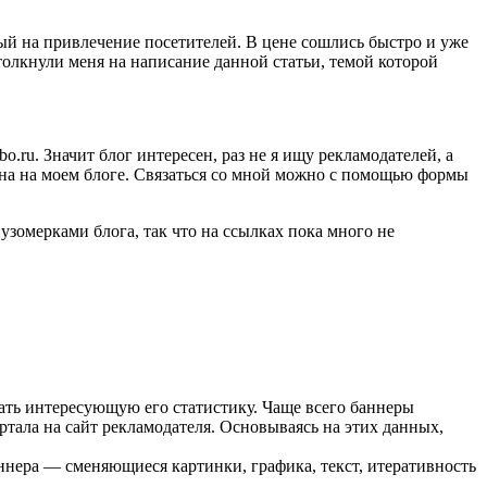
й на привлечение посетителей. В цене сошлись быстро и уже
толкнули меня на написание данной статьи, темой которой
ru. Значит блог интересен, раз не я ищу рекламодателей, а
тупна на моем блоге. Связаться со мной можно с помощью формы
зомерками блога, так что на ссылках пока много не
ать интересующую его статистику. Чаще всего баннеры
ртала на сайт рекламодателя. Основываясь на этих данных,
ннера — сменяющиеся картинки, графика, текст, итеративность