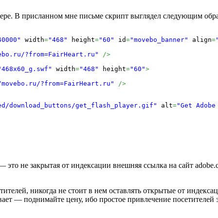
имере. В присланном мне письме скрипт выглядел следующим обр
40000"
 width
=
"468"
 height
=
"60"
 id
=
"movebo_banner"
 align
=
ebo.ru/?from=FairHeart.ru"
/>
"468x60_g.swf"
 width
=
"468"
 height
=
"60"
>
/movebo.ru/?from=FairHeart.ru"
/>
ed/download_buttons/get_flash_player.gif"
 alt
=
"Get Adobe
— это не закрытая от индексации внешняя ссылка на сайт adobe.c
тителей, никогда не стоит в нем оставлять открытые от индекса
вает — поднимайте цену, ибо простое привлечение посетителей э