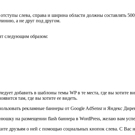
е отступы слева, справа и ширина области должны составлять 500
 линию, а не друг под другом.
ит следующим образом:
едует добавить в шаблоны темы WP в те места, где вы хотите ви
явится там, где вы хотите ее видеть.
спользовать рекламные баннеры от Google AdSensr и Яндекс Дире
денюшку на размещении flash баннера в WordPress, желаю вам усп
жите друзьям о ней с помощью социальных кнопок слева. С Вас н