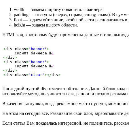
width — задаем ширину области для баннера.
padding — отступы (сверху, справа, снизу, слава). В сумм
float — задаем обтекание, чтобы области располагались в
height — задаем высоту области.
HTML код, к которому будут применены данные стили, выгляд
<
div 
class
=
"banner"
>
     Скрипт баннера №
1
</
div
>
<
div 
class
=
"banner"
>
     Скрипт баннера №
2
</
div
>
<
div 
class
=
"clear"
></
div
>
Последний пустой div отменяет обтекание. Данный блок кода сл
используйте метод «научного тыка», рано или поздно реклама по
В качестве заглушки, когда рекламное место пустует, можно и
На этом на сегодня все. Развивайте свой блог, зарабатывайте 
Если статья Вам показалась интересной, не поленитесь, расска