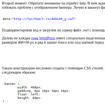
Второй момент. Обратите внимание на атрибут data. В нем задае
избежать проблем с отображением баннера. Лично я закинул фа
data
=
"http://fairheart.ru/468x60_g.swf"
Подкорректировав код и загрузив на сервер файл .swf с помо
Далеко не каждая
тема WordPress
имеет специально выделенные 
размером 468×60 px в ряд в шапке блога или под шапкой перед 
Такую конструкцию несложно создать с помощью CSS стилей. С 
следующим образом:
.
banner 
{
	width
:
 468px
;
	padding
:
 0px 16px 10px 16px
;
	float
:
 left
;
	height
:
 60px
;
}