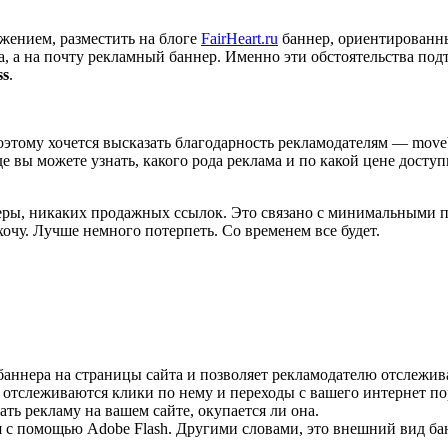
жением, разместить на блоге
FairHeart.ru
баннер, ориентированны
а, а на почту рекламный баннер. Именно эти обстоятельства под
ss
.
тому хочется высказать благодарность рекламодателям — movebo.
где вы можете узнать, какого рода реклама и по какой цене дос
еры, никаких продажных ссылок. Это связано с минимальными пу
хочу. Лучше немного потерпеть. Со временем все будет.
аннера на страницы сайта и позволяет рекламодателю отслежив
 отслеживаются клики по нему и переходы с вашего интернет по
ь рекламу на вашем сайте, окупается ли она.
я с помощью Adobe Flash. Другими словами, это внешний вид ба