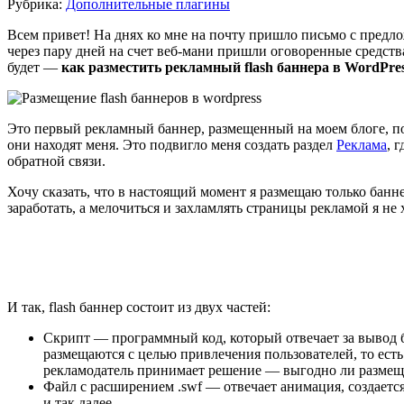
Рубрика:
Дополнительные плагины
Всем привет! На днях ко мне на почту пришло письмо с предло
через пару дней на счет веб-мани пришли оговоренные средств
будет —
как разместить рекламный flash баннера в WordPre
Это первый рекламный баннер, размещенный на моем блоге, поэ
они находят меня. Это подвигло меня создать раздел
Реклама
, 
обратной связи.
Хочу сказать, что в настоящий момент я размещаю только банн
заработать, а мелочиться и захламлять страницы рекламой я не 
И так, flash баннер состоит из двух частей:
Скрипт — программный код, который отвечает за вывод б
размещаются с целью привлечения пользователей, то есть
рекламодатель принимает решение — выгодно ли размещат
Файл с расширением .swf — отвечает анимация, создаетс
и так далее.