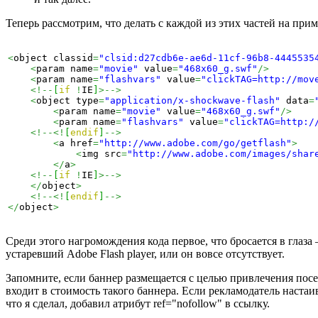
Теперь рассмотрим, что делать с каждой из этих частей на пр
<
object classid
=
"clsid:d27cdb6e-ae6d-11cf-96b8-4445535
<
param name
=
"movie"
 value
=
"468x60_g.swf"
/>
<
param name
=
"flashvars"
 value
=
"clickTAG=http://mov
<!--
[
if
!
IE
]
>-->
<
object type
=
"application/x-shockwave-flash"
 data
=
<
param name
=
"movie"
 value
=
"468x60_g.swf"
/>
<
param name
=
"flashvars"
 value
=
"clickTAG=http:/
<!--<!
[
endif
]
-->
<
a href
=
"http://www.adobe.com/go/getflash"
>
<
img src
=
"http://www.adobe.com/images/shar
</
a
>
<!--
[
if
!
IE
]
>-->
</
object
>
<!--<!
[
endif
]
-->
</
object
>
Среди этого нагромождения кода первое, что бросается в глаза 
устаревший Adobe Flash player, или он вовсе отсутствует.
Запомните, если баннер размещается с целью привлечения посе
входит в стоимость такого баннера. Если рекламодатель настаи
что я сделал, добавил атрибут ref="nofollow" в ссылку.