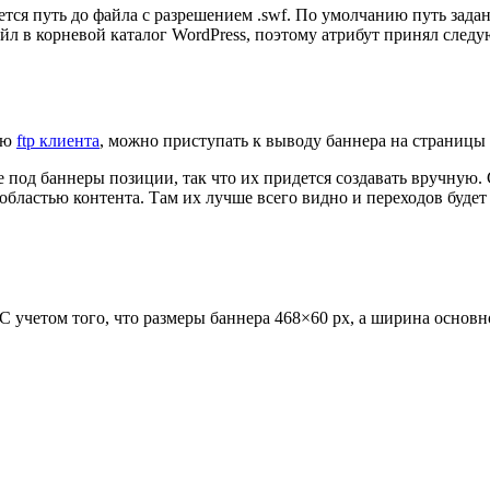
тся путь до файла с разрешением .swf. По умолчанию путь задан 
йл в корневой каталог WordPress, поэтому атрибут принял след
щью
ftp клиента
, можно приступать к выводу баннера на страницы 
под баннеры позиции, так что их придется создавать вручную.
областью контента. Там их лучше всего видно и переходов будет
учетом того, что размеры баннера 468×60 px, а ширина основног