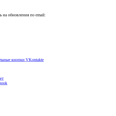
 на обновления по email:
ильные кнопки VKontakte
ет
book