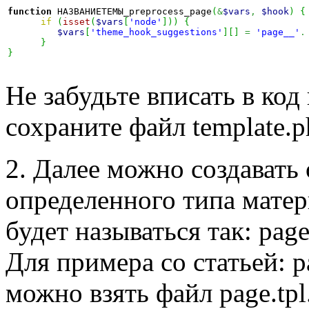
function
 НАЗВАНИЕТЕМЫ_preprocess_page
(
&
$vars
,
$hook
)
{
if
(
isset
(
$vars
[
'node'
]
)
)
{
$vars
[
'theme_hook_suggestions'
]
[
]
=
'page__'
.
}
}
Не забудьте вписать в код
сохраните файл template.p
2. Далее можно создавать
определенного типа матер
будет называться так:
pag
Для примера со статьей: p
можно взять файл page.tpl